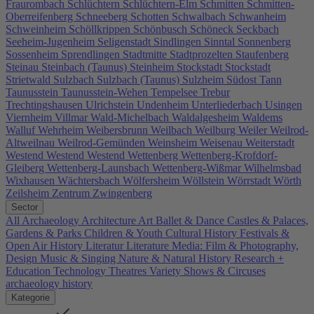
Fraurombach
Schlüchtern
Schlüchtern-Elm
Schmitten
Schmitten-
Oberreifenberg
Schneeberg
Schotten
Schwalbach
Schwanheim
Schweinheim
Schöllkrippen
Schönbusch
Schöneck
Seckbach
Seeheim-Jugenheim
Seligenstadt
Sindlingen
Sinntal
Sonnenberg
Sossenheim
Sprendlingen
Stadtmitte
Stadtprozelten
Staufenberg
Steinau
Steinbach (Taunus)
Steinheim
Stockstadt
Stockstadt
Strietwald
Sulzbach
Sulzbach (Taunus)
Sulzheim
Südost
Tann
Taunusstein
Taunusstein-Wehen
Tempelsee
Trebur
Trechtingshausen
Ulrichstein
Undenheim
Unterliederbach
Usingen
Viernheim
Villmar
Wald-Michelbach
Waldalgesheim
Waldems
Walluf
Wehrheim
Weibersbrunn
Weilbach
Weilburg
Weiler
Weilrod-
Altweilnau
Weilrod-Gemünden
Weinsheim
Weisenau
Weiterstadt
Westend
Westend
Westend
Wettenberg
Wettenberg-Krofdorf-
Gleiberg
Wettenberg-Launsbach
Wettenberg-Wißmar
Wilhelmsbad
Wixhausen
Wächtersbach
Wölfersheim
Wöllstein
Wörrstadt
Wörth
Zeilsheim
Zentrum
Zwingenberg
Sector
All
Archaeology
Architecture
Art
Ballet & Dance
Castles & Palaces,
Gardens & Parks
Children & Youth
Cultural History
Festivals &
Open Air
History
Literatur
Literature
Media: Film & Photography,
Design
Music & Singing
Nature & Natural History
Research +
Education
Technology
Theatres
Variety Shows & Circuses
archaeology
history
Kategorie