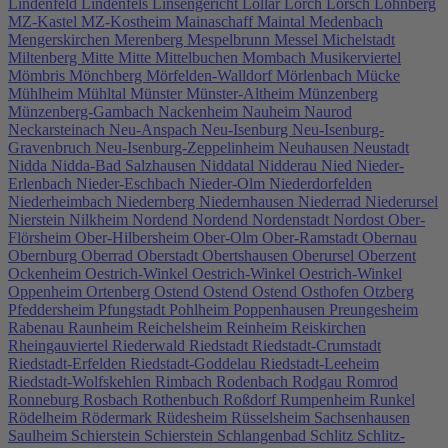
Lindenfeld
Lindenfels
Linsengericht
Lollar
Lorch
Lorsch
Löhnberg
MZ-Kastel
MZ-Kostheim
Mainaschaff
Maintal
Medenbach
Mengerskirchen
Merenberg
Mespelbrunn
Messel
Michelstadt
Miltenberg
Mitte
Mitte
Mittelbuchen
Mombach
Musikerviertel
Mömbris
Mönchberg
Mörfelden-Walldorf
Mörlenbach
Mücke
Mühlheim
Mühltal
Münster
Münster-Altheim
Münzenberg
Münzenberg-Gambach
Nackenheim
Nauheim
Naurod
Neckarsteinach
Neu-Anspach
Neu-Isenburg
Neu-Isenburg-
Gravenbruch
Neu-Isenburg-Zeppelinheim
Neuhausen
Neustadt
Nidda
Nidda-Bad Salzhausen
Niddatal
Nidderau
Nied
Nieder-
Erlenbach
Nieder-Eschbach
Nieder-Olm
Niederdorfelden
Niederheimbach
Niedernberg
Niedernhausen
Niederrad
Niederursel
Nierstein
Nilkheim
Nordend
Nordend
Nordenstadt
Nordost
Ober-
Flörsheim
Ober-Hilbersheim
Ober-Olm
Ober-Ramstadt
Obernau
Obernburg
Oberrad
Oberstadt
Obertshausen
Oberursel
Oberzent
Ockenheim
Oestrich-Winkel
Oestrich-Winkel
Oestrich-Winkel
Oppenheim
Ortenberg
Ostend
Ostend
Ostend
Osthofen
Otzberg
Pfeddersheim
Pfungstadt
Pohlheim
Poppenhausen
Preungesheim
Rabenau
Raunheim
Reichelsheim
Reinheim
Reiskirchen
Rheingauviertel
Riederwald
Riedstadt
Riedstadt-Crumstadt
Riedstadt-Erfelden
Riedstadt-Goddelau
Riedstadt-Leeheim
Riedstadt-Wolfskehlen
Rimbach
Rodenbach
Rodgau
Romrod
Ronneburg
Rosbach
Rothenbuch
Roßdorf
Rumpenheim
Runkel
Rödelheim
Rödermark
Rüdesheim
Rüsselsheim
Sachsenhausen
Saulheim
Schierstein
Schierstein
Schlangenbad
Schlitz
Schlitz-