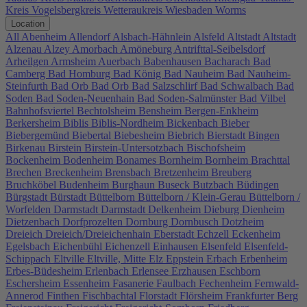
Kreis
Vogelsbergkreis
Wetteraukreis
Wiesbaden
Worms
Location
All
Abenheim
Allendorf
Alsbach-Hähnlein
Alsfeld
Altstadt
Altstadt
Alzenau
Alzey
Amorbach
Amöneburg
Antrifttal-Seibelsdorf
Arheilgen
Armsheim
Auerbach
Babenhausen
Bacharach
Bad
Camberg
Bad Homburg
Bad König
Bad Nauheim
Bad Nauheim-
Steinfurth
Bad Orb
Bad Orb
Bad Salzschlirf
Bad Schwalbach
Bad
Soden
Bad Soden-Neuenhain
Bad Soden-Salmünster
Bad Vilbel
Bahnhofsviertel
Bechtolsheim
Bensheim
Bergen-Enkheim
Berkersheim
Biblis
Biblis-Nordheim
Bickenbach
Bieber
Biebergemünd
Biebertal
Biebesheim
Biebrich
Bierstadt
Bingen
Birkenau
Birstein
Birstein-Untersotzbach
Bischofsheim
Bockenheim
Bodenheim
Bonames
Bornheim
Bornheim
Brachttal
Brechen
Breckenheim
Brensbach
Bretzenheim
Breuberg
Bruchköbel
Budenheim
Burghaun
Buseck
Butzbach
Büdingen
Bürgstadt
Bürstadt
Büttelborn
Büttelborn / Klein-Gerau
Büttelborn /
Worfelden
Darmstadt
Darmstadt
Delkenheim
Dieburg
Dienheim
Dietzenbach
Dorfprozelten
Dornburg
Dornbusch
Dotzheim
Dreieich
Dreieich/Dreieichenhain
Eberstadt
Echzell
Eckenheim
Egelsbach
Eichenbühl
Eichenzell
Einhausen
Elsenfeld
Elsenfeld-
Schippach
Eltville
Eltville, Mitte
Elz
Eppstein
Erbach
Erbenheim
Erbes-Büdesheim
Erlenbach
Erlensee
Erzhausen
Eschborn
Eschersheim
Essenheim
Fasanerie
Faulbach
Fechenheim
Fernwald-
Annerod
Finthen
Fischbachtal
Florstadt
Flörsheim
Frankfurter Berg