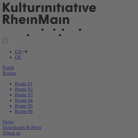
EN
DE
Portal
Routes
Route 01
Route 02
Route 03
Route 04
Route 05
Route 06
News
Downloads & Press
About us