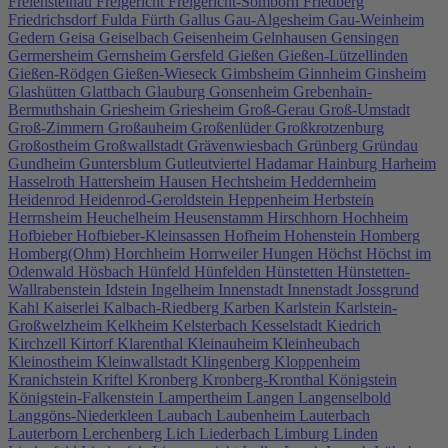
Freiensteinau
Freigericht
Freigericht-Somborn
Friedberg
Friedrichsdorf
Fulda
Fürth
Gallus
Gau-Algesheim
Gau-Weinheim
Gedern
Geisa
Geiselbach
Geisenheim
Gelnhausen
Gensingen
Germersheim
Gernsheim
Gersfeld
Gießen
Gießen-Lützellinden
Gießen-Rödgen
Gießen-Wieseck
Gimbsheim
Ginnheim
Ginsheim
Glashütten
Glattbach
Glauburg
Gonsenheim
Grebenhain-
Bermuthshain
Griesheim
Griesheim
Groß-Gerau
Groß-Umstadt
Groß-Zimmern
Großauheim
Großenlüder
Großkrotzenburg
Großostheim
Großwallstadt
Grävenwiesbach
Grünberg
Gründau
Gundheim
Guntersblum
Gutleutviertel
Hadamar
Hainburg
Harheim
Hasselroth
Hattersheim
Hausen
Hechtsheim
Heddernheim
Heidenrod
Heidenrod-Geroldstein
Heppenheim
Herbstein
Herrnsheim
Heuchelheim
Heusenstamm
Hirschhorn
Hochheim
Hofbieber
Hofbieber-Kleinsassen
Hofheim
Hohenstein
Homberg
Homberg(Ohm)
Horchheim
Horrweiler
Hungen
Höchst
Höchst im
Odenwald
Hösbach
Hünfeld
Hünfelden
Hünstetten
Hünstetten-
Wallrabenstein
Idstein
Ingelheim
Innenstadt
Innenstadt
Jossgrund
Kahl
Kaiserlei
Kalbach-Riedberg
Karben
Karlstein
Karlstein-
Großwelzheim
Kelkheim
Kelsterbach
Kesselstadt
Kiedrich
Kirchzell
Kirtorf
Klarenthal
Kleinauheim
Kleinheubach
Kleinostheim
Kleinwallstadt
Klingenberg
Kloppenheim
Kranichstein
Kriftel
Kronberg
Kronberg-Kronthal
Königstein
Königstein-Falkenstein
Lampertheim
Langen
Langenselbold
Langgöns-Niederkleen
Laubach
Laubenheim
Lauterbach
Lauterborn
Lerchenberg
Lich
Liederbach
Limburg
Linden