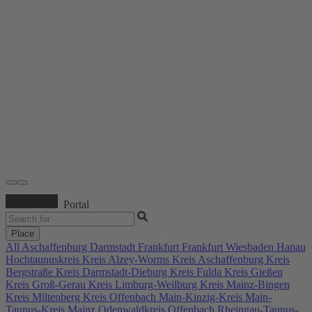
Portal
Place
All
Aschaffenburg
Darmstadt
Frankfurt
Frankfurt Wiesbaden
Hanau
Hochtaunuskreis
Kreis Alzey-Worms
Kreis Aschaffenburg
Kreis
Bergstraße
Kreis Darmstadt-Dieburg
Kreis Fulda
Kreis Gießen
Kreis Groß-Gerau
Kreis Limburg-Weilburg
Kreis Mainz-Bingen
Kreis Miltenberg
Kreis Offenbach
Main-Kinzig-Kreis
Main-
Taunus-Kreis
Mainz
Odenwaldkreis
Offenbach
Rheingau-Taunus-