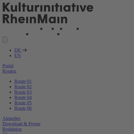
DE
EN
Portal
Routen
Route 01
Route 02
Route 03
Route 04
Route 05
Route 06
Aktuelles
Download & Presse
Redaktion