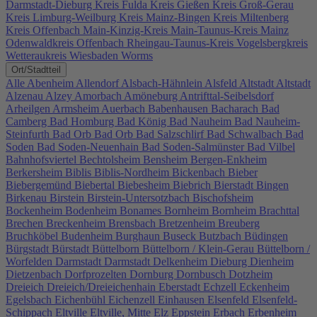
Darmstadt-Dieburg
Kreis Fulda
Kreis Gießen
Kreis Groß-Gerau
Kreis Limburg-Weilburg
Kreis Mainz-Bingen
Kreis Miltenberg
Kreis Offenbach
Main-Kinzig-Kreis
Main-Taunus-Kreis
Mainz
Odenwaldkreis
Offenbach
Rheingau-Taunus-Kreis
Vogelsbergkreis
Wetteraukreis
Wiesbaden
Worms
Ort/Stadtteil
Alle
Abenheim
Allendorf
Alsbach-Hähnlein
Alsfeld
Altstadt
Altstadt
Alzenau
Alzey
Amorbach
Amöneburg
Antrifttal-Seibelsdorf
Arheilgen
Armsheim
Auerbach
Babenhausen
Bacharach
Bad
Camberg
Bad Homburg
Bad König
Bad Nauheim
Bad Nauheim-
Steinfurth
Bad Orb
Bad Orb
Bad Salzschlirf
Bad Schwalbach
Bad
Soden
Bad Soden-Neuenhain
Bad Soden-Salmünster
Bad Vilbel
Bahnhofsviertel
Bechtolsheim
Bensheim
Bergen-Enkheim
Berkersheim
Biblis
Biblis-Nordheim
Bickenbach
Bieber
Biebergemünd
Biebertal
Biebesheim
Biebrich
Bierstadt
Bingen
Birkenau
Birstein
Birstein-Untersotzbach
Bischofsheim
Bockenheim
Bodenheim
Bonames
Bornheim
Bornheim
Brachttal
Brechen
Breckenheim
Brensbach
Bretzenheim
Breuberg
Bruchköbel
Budenheim
Burghaun
Buseck
Butzbach
Büdingen
Bürgstadt
Bürstadt
Büttelborn
Büttelborn / Klein-Gerau
Büttelborn /
Worfelden
Darmstadt
Darmstadt
Delkenheim
Dieburg
Dienheim
Dietzenbach
Dorfprozelten
Dornburg
Dornbusch
Dotzheim
Dreieich
Dreieich/Dreieichenhain
Eberstadt
Echzell
Eckenheim
Egelsbach
Eichenbühl
Eichenzell
Einhausen
Elsenfeld
Elsenfeld-
Schippach
Eltville
Eltville, Mitte
Elz
Eppstein
Erbach
Erbenheim