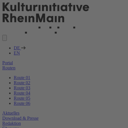
DE
EN
Portal
Routen
Route 01
Route 02
Route 03
Route 04
Route 05
Route 06
Aktuelles
Download & Presse
Redaktion