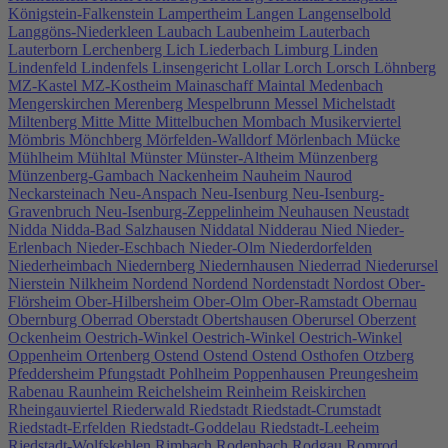
Königstein-Falkenstein
Lampertheim
Langen
Langenselbold
Langgöns-Niederkleen
Laubach
Laubenheim
Lauterbach
Lauterborn
Lerchenberg
Lich
Liederbach
Limburg
Linden
Lindenfeld
Lindenfels
Linsengericht
Lollar
Lorch
Lorsch
Löhnberg
MZ-Kastel
MZ-Kostheim
Mainaschaff
Maintal
Medenbach
Mengerskirchen
Merenberg
Mespelbrunn
Messel
Michelstadt
Miltenberg
Mitte
Mitte
Mittelbuchen
Mombach
Musikerviertel
Mömbris
Mönchberg
Mörfelden-Walldorf
Mörlenbach
Mücke
Mühlheim
Mühltal
Münster
Münster-Altheim
Münzenberg
Münzenberg-Gambach
Nackenheim
Nauheim
Naurod
Neckarsteinach
Neu-Anspach
Neu-Isenburg
Neu-Isenburg-
Gravenbruch
Neu-Isenburg-Zeppelinheim
Neuhausen
Neustadt
Nidda
Nidda-Bad Salzhausen
Niddatal
Nidderau
Nied
Nieder-
Erlenbach
Nieder-Eschbach
Nieder-Olm
Niederdorfelden
Niederheimbach
Niedernberg
Niedernhausen
Niederrad
Niederursel
Nierstein
Nilkheim
Nordend
Nordend
Nordenstadt
Nordost
Ober-
Flörsheim
Ober-Hilbersheim
Ober-Olm
Ober-Ramstadt
Obernau
Obernburg
Oberrad
Oberstadt
Obertshausen
Oberursel
Oberzent
Ockenheim
Oestrich-Winkel
Oestrich-Winkel
Oestrich-Winkel
Oppenheim
Ortenberg
Ostend
Ostend
Ostend
Osthofen
Otzberg
Pfeddersheim
Pfungstadt
Pohlheim
Poppenhausen
Preungesheim
Rabenau
Raunheim
Reichelsheim
Reinheim
Reiskirchen
Rheingauviertel
Riederwald
Riedstadt
Riedstadt-Crumstadt
Riedstadt-Erfelden
Riedstadt-Goddelau
Riedstadt-Leeheim
Riedstadt-Wolfskehlen
Rimbach
Rodenbach
Rodgau
Romrod