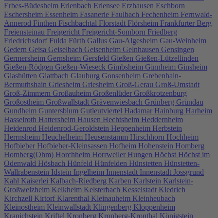
Erbes-Büdesheim
Erlenbach
Erlensee
Erzhausen
Eschborn
Eschersheim
Essenheim
Fasanerie
Faulbach
Fechenheim
Fernwald-
Annerod
Finthen
Fischbachtal
Florstadt
Flörsheim
Frankfurter Berg
Freiensteinau
Freigericht
Freigericht-Somborn
Friedberg
Friedrichsdorf
Fulda
Fürth
Gallus
Gau-Algesheim
Gau-Weinheim
Gedern
Geisa
Geiselbach
Geisenheim
Gelnhausen
Gensingen
Germersheim
Gernsheim
Gersfeld
Gießen
Gießen-Lützellinden
Gießen-Rödgen
Gießen-Wieseck
Gimbsheim
Ginnheim
Ginsheim
Glashütten
Glattbach
Glauburg
Gonsenheim
Grebenhain-
Bermuthshain
Griesheim
Griesheim
Groß-Gerau
Groß-Umstadt
Groß-Zimmern
Großauheim
Großenlüder
Großkrotzenburg
Großostheim
Großwallstadt
Grävenwiesbach
Grünberg
Gründau
Gundheim
Guntersblum
Gutleutviertel
Hadamar
Hainburg
Harheim
Hasselroth
Hattersheim
Hausen
Hechtsheim
Heddernheim
Heidenrod
Heidenrod-Geroldstein
Heppenheim
Herbstein
Herrnsheim
Heuchelheim
Heusenstamm
Hirschhorn
Hochheim
Hofbieber
Hofbieber-Kleinsassen
Hofheim
Hohenstein
Homberg
Homberg(Ohm)
Horchheim
Horrweiler
Hungen
Höchst
Höchst im
Odenwald
Hösbach
Hünfeld
Hünfelden
Hünstetten
Hünstetten-
Wallrabenstein
Idstein
Ingelheim
Innenstadt
Innenstadt
Jossgrund
Kahl
Kaiserlei
Kalbach-Riedberg
Karben
Karlstein
Karlstein-
Großwelzheim
Kelkheim
Kelsterbach
Kesselstadt
Kiedrich
Kirchzell
Kirtorf
Klarenthal
Kleinauheim
Kleinheubach
Kleinostheim
Kleinwallstadt
Klingenberg
Kloppenheim
Kranichstein
Kriftel
Kronberg
Kronberg-Kronthal
Königstein