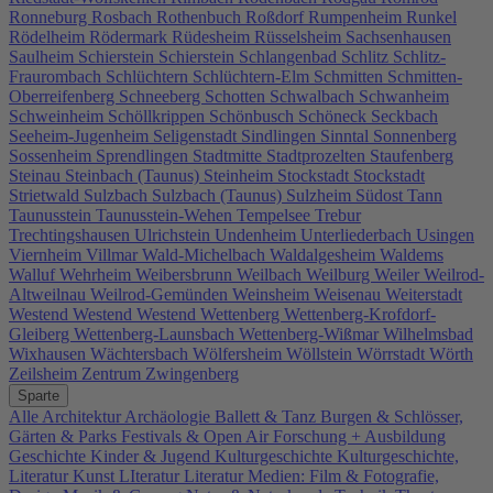
Ronneburg
Rosbach
Rothenbuch
Roßdorf
Rumpenheim
Runkel
Rödelheim
Rödermark
Rüdesheim
Rüsselsheim
Sachsenhausen
Saulheim
Schierstein
Schierstein
Schlangenbad
Schlitz
Schlitz-
Fraurombach
Schlüchtern
Schlüchtern-Elm
Schmitten
Schmitten-
Oberreifenberg
Schneeberg
Schotten
Schwalbach
Schwanheim
Schweinheim
Schöllkrippen
Schönbusch
Schöneck
Seckbach
Seeheim-Jugenheim
Seligenstadt
Sindlingen
Sinntal
Sonnenberg
Sossenheim
Sprendlingen
Stadtmitte
Stadtprozelten
Staufenberg
Steinau
Steinbach (Taunus)
Steinheim
Stockstadt
Stockstadt
Strietwald
Sulzbach
Sulzbach (Taunus)
Sulzheim
Südost
Tann
Taunusstein
Taunusstein-Wehen
Tempelsee
Trebur
Trechtingshausen
Ulrichstein
Undenheim
Unterliederbach
Usingen
Viernheim
Villmar
Wald-Michelbach
Waldalgesheim
Waldems
Walluf
Wehrheim
Weibersbrunn
Weilbach
Weilburg
Weiler
Weilrod-
Altweilnau
Weilrod-Gemünden
Weinsheim
Weisenau
Weiterstadt
Westend
Westend
Westend
Wettenberg
Wettenberg-Krofdorf-
Gleiberg
Wettenberg-Launsbach
Wettenberg-Wißmar
Wilhelmsbad
Wixhausen
Wächtersbach
Wölfersheim
Wöllstein
Wörrstadt
Wörth
Zeilsheim
Zentrum
Zwingenberg
Sparte
Alle
Architektur
Archäologie
Ballett & Tanz
Burgen & Schlösser,
Gärten & Parks
Festivals & Open Air
Forschung + Ausbildung
Geschichte
Kinder & Jugend
Kulturgeschichte
Kulturgeschichte,
Literatur
Kunst
LIteratur
Literatur
Medien: Film & Fotografie,