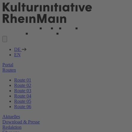
DE
EN
Portal
Routen
Route 01
Route 02
Route 03
Route 04
Route 05
Route 06
Aktuelles
Download & Presse
Redaktion