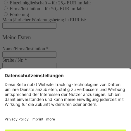
Einzelmitgliedschaft – für 25,- EUR im Jahr
Firma/Institution – für 50,- EUR im Jahr
Förderung
Mein jährlicher Förderungsbetrag in EUR ist:
Meine Daten
Name/Firma/Institution
*
Straße / Nr.
*
PLZ
*
Ort
Telefon
Mobiltelefon
E-Mail
Geburtsdatum