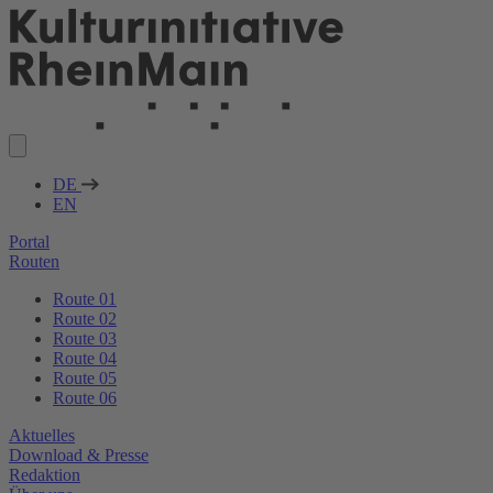
DE
EN
Portal
Routen
Route 01
Route 02
Route 03
Route 04
Route 05
Route 06
Aktuelles
Download & Presse
Redaktion